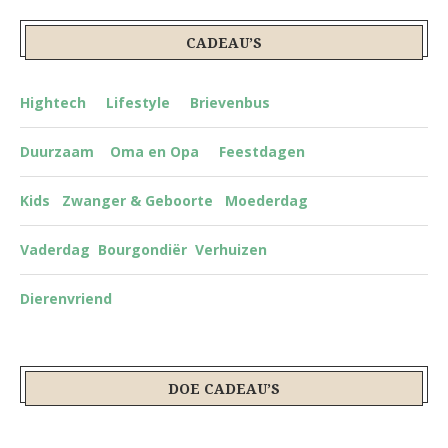
CADEAU’S
Hightech
Lifestyle
Brievenbus
Duurzaam
Oma en Opa
Feestdagen
Kids
Zwanger & Geboorte
Moederdag
Vaderdag
Bourgondiër
Verhuizen
Dierenvriend
DOE CADEAU’S