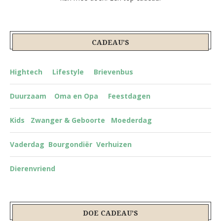
CADEAU’S
Hightech
Lifestyle
Brievenbus
Duurzaam
Oma en Opa
Feestdagen
Kids
Zwanger & Geboorte
Moederdag
Vaderdag
Bourgondiër
Verhuizen
Dierenvriend
DOE CADEAU’S