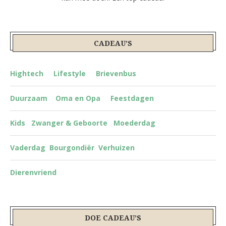
CADEAU’S
Hightech
Lifestyle
Brievenbus
Duurzaam
Oma en Opa
Feestdagen
Kids
Zwanger & Geboorte
Moederdag
Vaderdag
Bourgondiër
Verhuizen
Dierenvriend
DOE CADEAU’S