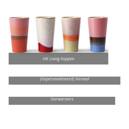
HK Living Koppen
(Gepersonaliseerd) Sieraad
Oorwarmers