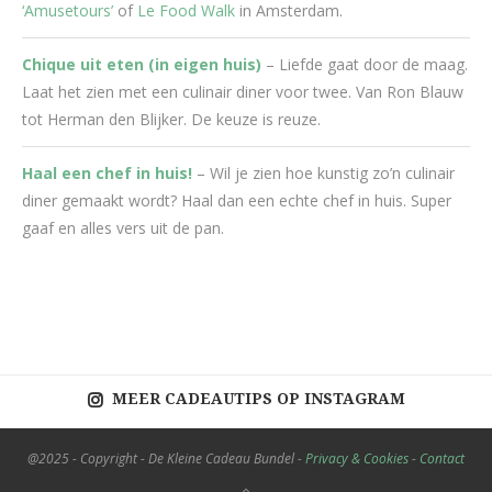
‘Amusetours’
of
Le Food Walk
in Amsterdam.
Chique uit eten (in eigen huis)
– Liefde gaat door de maag.
Laat het zien met een culinair diner voor twee. Van Ron Blauw
tot Herman den Blijker. De keuze is reuze.
Haal een chef in huis!
– Wil je zien hoe kunstig zo’n culinair
diner gemaakt wordt? Haal dan een echte chef in huis. Super
gaaf en alles vers uit de pan.
MEER CADEAUTIPS OP INSTAGRAM
@2025 - Copyright - De Kleine Cadeau Bundel -
Privacy & Cookies
-
Contact