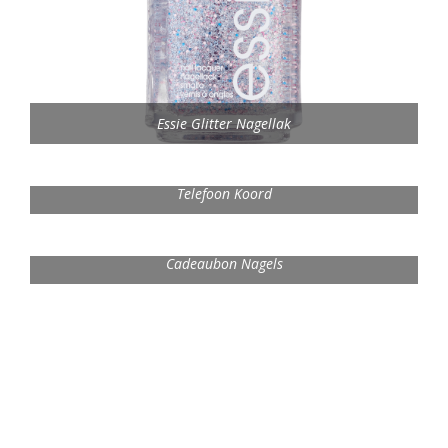
Essie Glitter Nagellak
Telefoon Koord
Cadeaubon Nagels