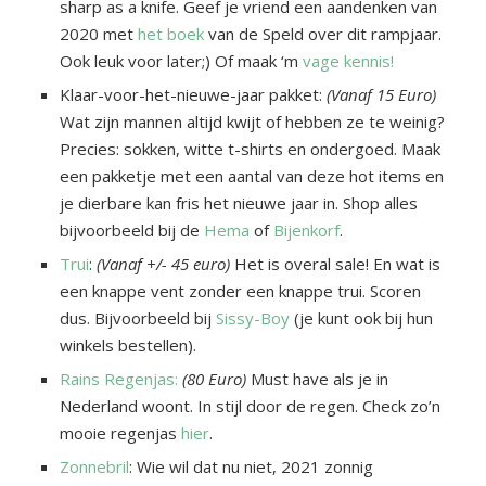
sharp as a knife. Geef je vriend een aandenken van
2020 met
het boek
van de Speld over dit rampjaar.
Ook leuk voor later;) Of maak ‘m
vage kennis!
Klaar-voor-het-nieuwe-jaar pakket:
(Vanaf 15 Euro)
Wat zijn mannen altijd kwijt of hebben ze te weinig?
Precies: sokken, witte t-shirts en ondergoed. Maak
een pakketje met een aantal van deze hot items en
je dierbare kan fris het nieuwe jaar in. Shop alles
bijvoorbeeld bij de
Hema
of
Bijenkorf
.
Trui
:
(Vanaf +/- 45 euro)
Het is overal sale! En wat is
een knappe vent zonder een knappe trui. Scoren
dus. Bijvoorbeeld bij
Sissy-Boy
(je kunt ook bij hun
winkels bestellen).
Rains Regenjas:
(80 Euro)
Must have als je in
Nederland woont. In stijl door de regen. Check zo’n
mooie regenjas
hier
.
Zonnebril
: Wie wil dat nu niet, 2021 zonnig