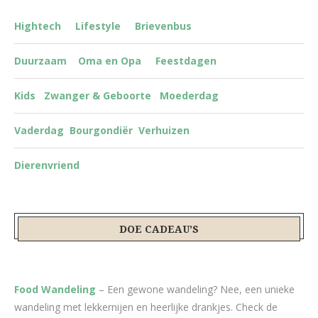
Hightech
Lifestyle
Brievenbus
Duurzaam
Oma en Opa
Feestdagen
Kids
Zwanger & Geboorte
Moederdag
Vaderdag
Bourgondiër
Verhuizen
Dierenvriend
DOE CADEAU’S
Food Wandeling
– Een gewone wandeling? Nee, een unieke
wandeling met lekkernijen en heerlijke drankjes. Check de