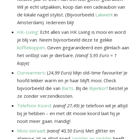
Wil je echt uitpakken, koop dan een cadeaubon van
de lokale nagel stylist. (Bijvoorbeeld
Lakwerk
in
Amsterdam). Iedereen blij!
HK-Living:
Echt alles van HK Living is mooi en word
je blij van. Neem bijvoorbeeld deze te gekke
koffiekoppen
. Geven gegarandeerd een glimlach aan
het ontbijt van je dierbare.
(Vanaf 5,95 Euro = 1
kopje)
Oorwarmers
: (
24,99 Euro)
Mijn old-time favourite! Je
hoofd lekker warm en je haar blijft mooi. Check
bijvoorbeeld die van
Barts
. Bij de
Bijenkorf
bestel je
ze zonder verzendkosten.
Telefoon Koord:
(vanaf 27,49)
Je telefoon wil je altijd
bij je hebben – en met dit mooie koord laat hij je
nooit meer gaan. Handig!
Mooi sieraad
:
(vanaf 40,50 Euro)
Met glitter en
glamour zit je altijd goed.
Vedder en Vedder
heeft